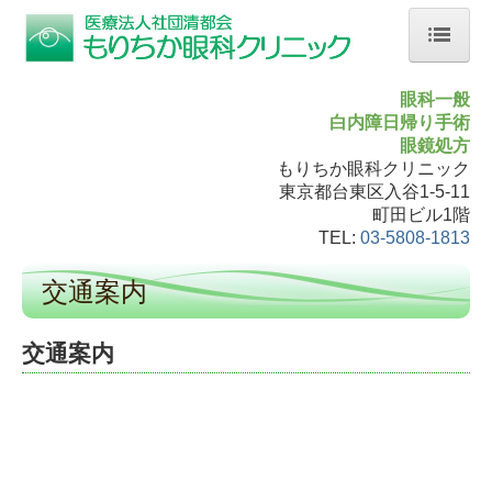
ホーム
眼科一般
白内障日帰り手術
院長紹介
眼鏡処方
もりちか眼科クリニック
診療案内
東京都台東区入谷1-5-11
町田ビル1階
はじめての方へ
TEL:
03-5808-1813
目の病気について
交通案内
施設・設備のご案内
交通案内
交通案内
こころぽっくる